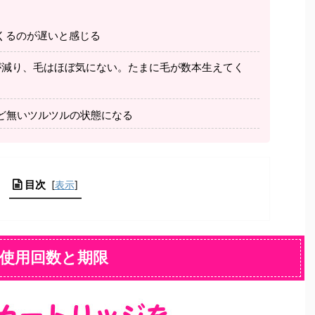
くるのが遅いと感じる
が減り、毛はほぼ気にない。たまに毛が数本生えてく
んど無いツルツルの状態になる
目次
[
表示
]
使用回数と期限