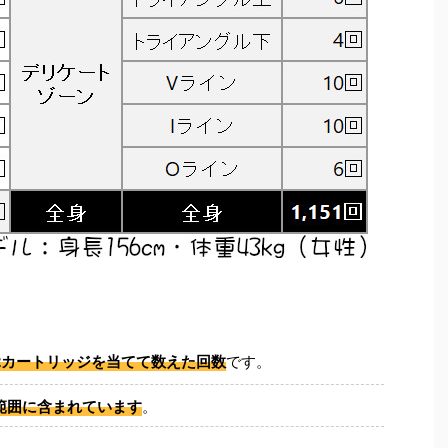
2カートリッジを当てて数えた回数
です。
範囲に含まれています
。