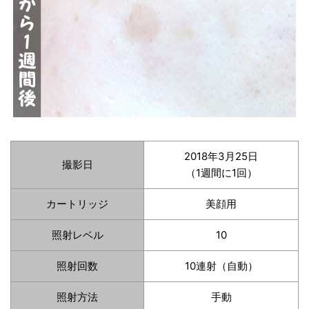
2018年3月25日
撮影日
（1週間に1回）
カートリッジ
美顔用
照射レベル
10
照射回数
10連射（自動）
照射方法
手動