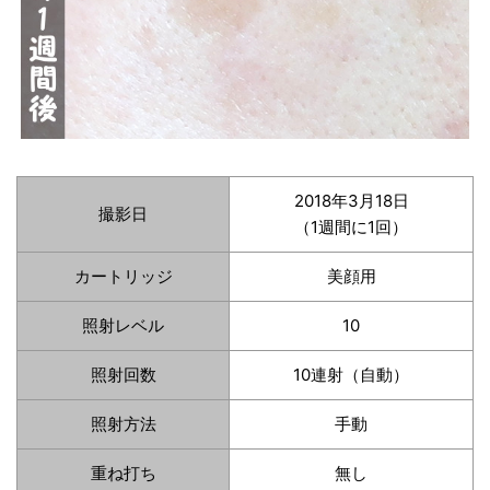
2018年3月18日
撮影日
（1週間に1回）
カートリッジ
美顔用
照射レベル
10
照射回数
10連射（自動）
照射方法
手動
重ね打ち
無し