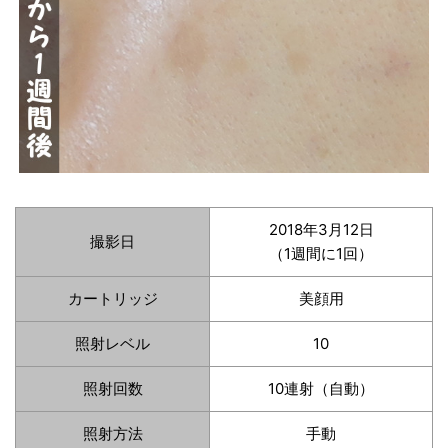
2018年3月12日
撮影日
（1週間に1回）
カートリッジ
美顔用
照射レベル
10
照射回数
10連射（自動）
照射方法
手動