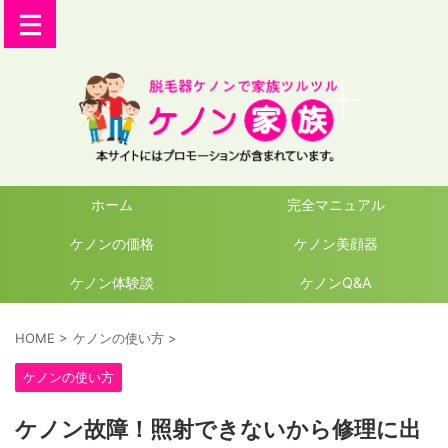
ホーム
完全マニュアル
ケノンの価格
ケノン美顔器
ケノン体験談
ケノンQ&A
HOME
>
ケノンの使い方
>
ケノンの使い方
ケノン故障！照射できないから修理に出