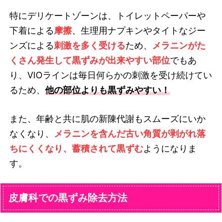
特にデリケートゾーンは、トイレットペーパーや
下着による
摩擦
、生理用ナプキンやタイトなジー
ンズによる
刺激を多く受ける
ため、
メラニンがた
くさん発生して黒ずみが出来やすい部位
でもあ
り、VIOラインは毎日何らかの刺激を受け続けてい
るため、
他の部位よりも黒ずみやすい！
また、年齢と共に肌の新陳代謝もスムーズにいか
なくなり、
メラニンを含んだ古い角質が剥がれ落
ちにくくなり、蓄積されて黒ずむ
ようになりま
す。
皮膚科での黒ずみ除去方法