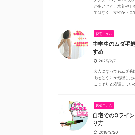
が多いけど、水着や下
ではなく、女性から見て
脱毛コラム
中学生のムダ毛
すめ
2025/2/7
大人になってもムダ毛
毛をどうにか処理した
こっそりと処理しているこ
脱毛コラム
自宅でのOライ
り方
2019/3/20