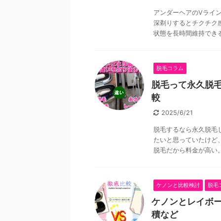
アンダーヘアのVライ
深剃りするとチクチク
状態を長時間維持できる
脱毛コラム
脱毛って永久脱
較
2025/6/21
脱毛するなら永久脱毛
たいと思っていたけど
脱毛だから料金が高い。 
ケノンと比較検討
脱毛
ケノンとレイボ
積など